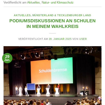
Veröffentlicht am
Aktuelles
,
Natur- und Klimaschutz
AKTUELLES
,
MÜNSTERLAND & TECKLENBURGER LAND
PODIUMSDISKUSSIONEN AN SCHULEN
IN MEINEM WAHLKREIS
VERÖFFENTLICHT AM
29. JANUAR 2025
VON
USER
29
Jan.