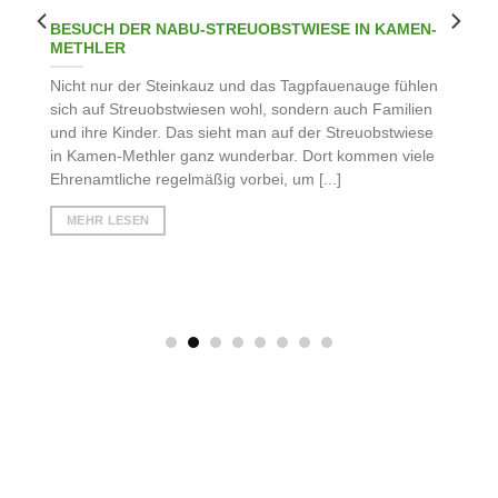
BESUCH DER NABU-STREUOBSTWIESE IN KAMEN-
A
METHLER
A
U
G
ne
Nicht nur der Steinkauz und das Tagpfauenauge fühlen
ner
sich auf Streuobstwiesen wohl, sondern auch Familien
Üb
und ihre Kinder. Das sieht man auf der Streuobstwiese
Ab
in Kamen-Methler ganz wunderbar. Dort kommen viele
un
Ehrenamtliche regelmäßig vorbei, um [...]
Ah
Br
MEHR LESEN
[..