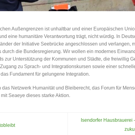
schen Außengrenzen ist unhaltbar und einer Europäischen Union
nd eine humanitäre Verantwortung trägt, nicht würdig. In Deut
nder der Initiative Seebrücke angeschlossen und verlangen, 
ies durch die Bundesregierung. Wir wollen ein modernes Einwa
ds zur Unterstützung der Kommunen und Städte, die freiwillig G
 Zugang zu Sprach- und Integrationskursen sowie einer schnel
 das Fundament für gelungene Integration.
an das Netzwerk Humanität und Bleiberecht, das Forum für Men
 mit Seaeye dieses starke Aktion.
Isendorfer Hausbrauerei
obleibt
zuku