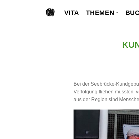
Skip
to
VITA
THEMEN
BU
content
KU
Bei der Seebrücke-Kundgebun
Verfolgung fliehen mussten, v
aus der Region sind Mensche