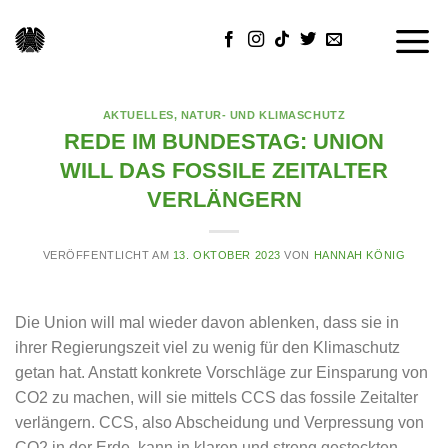
Skip
to
content
AKTUELLES
,
NATUR- UND KLIMASCHUTZ
REDE IM BUNDESTAG: UNION
WILL DAS FOSSILE ZEITALTER
VERLÄNGERN
VERÖFFENTLICHT AM
13. OKTOBER 2023
VON
HANNAH KÖNIG
Die Union will mal wieder davon ablenken, dass sie in
ihrer Regierungszeit viel zu wenig für den Klimaschutz
getan hat. Anstatt konkrete Vorschläge zur Einsparung von
CO2 zu machen, will sie mittels CCS das fossile Zeitalter
verlängern. CCS, also Abscheidung und Verpressung von
CO2 in der Erde, kann in klaren und streng gesteckten