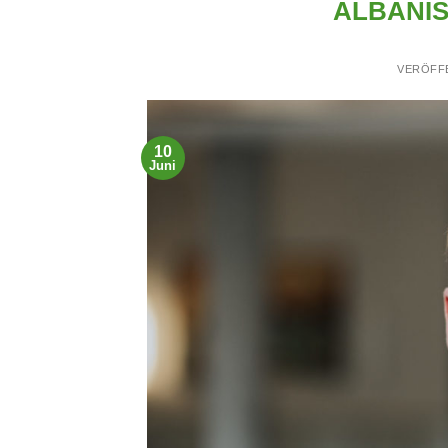
ALBANI
VERÖFF
10
Juni