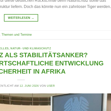
 für diese deutlichen Rückschritte beim Naturschutz sollte das
truktur liefern. Doch das könnte nun ein zahnloser Tiger werden.
WEITERLESEN
→
,
Themen und Termine
ELLES
,
NATUR- UND KLIMASCHUTZ
 ALS STABILITÄTSANKER?
WIRTSCHAFTLICHE ENTWICKLUNG
CHERHEIT IN AFRIKA
ENTLICHT AM
12. JUNI 2026
VON
USER