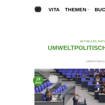
Skip
to
VITA
THEMEN
BU
content
AKTUELLES
,
NAT
UMWELTPOLITISCH
VERÖFFENTL
19
Juni