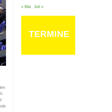
« Mai
Juli »
TERMINE
ten
ch
d
ände